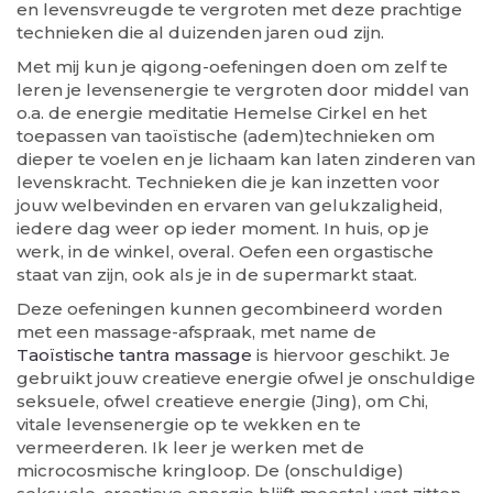
en levensvreugde te vergroten met deze prachtige
technieken die al duizenden jaren oud zijn.
Met mij kun je qigong-oefeningen doen om zelf te
leren je levensenergie te vergroten door middel van
o.a. de energie meditatie Hemelse Cirkel en het
toepassen van taoïstische (adem)technieken om
dieper te voelen en je lichaam kan laten zinderen van
levenskracht. Technieken die je kan inzetten voor
jouw welbevinden en ervaren van gelukzaligheid,
iedere dag weer op ieder moment. In huis, op je
werk, in de winkel, overal. Oefen een orgastische
staat van zijn, ook als je in de supermarkt staat.
Deze oefeningen kunnen gecombineerd worden
met een massage-afspraak, met name de
Taoïstische tantra massage
is hiervoor geschikt. Je
gebruikt jouw creatieve energie ofwel je onschuldige
seksuele, ofwel creatieve energie (Jing), om Chi,
vitale levensenergie op te wekken en te
vermeerderen. Ik leer je werken met de
microcosmische kringloop. De (onschuldige)