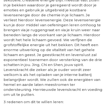
seksuele, creatieve energie blijft meestal vast zitten
in je bekken waardoor je geregeerd wordt door je
emoties en gebruik je uitgebreid je kostbare
levensenergie door de chemie in je lichaam. Je
verliest hierdoor levensenergie. Deze levensenergie
kun je door middel van oefeningen leren omhoog te
brengen via je ruggengraat en via je kruin weer naar
beneden langs de voorkant van je lichaam. Hierdoor
wordt het hele lichaam gevoed. We verfijnen de
grofstoffelijke energie uit het bekken. Dit heeft een
enorme uitwerking op de vitaliteit van het gehele
lichaam en geest. Je geestkracht en levenslust zal
exponentieel toenemen door versterking van de drie
schatten in jou. Jing, Chi en Shen, jouw spirit.
Levenskracht die zeker als je ouder wordt zeer
welkom is als het opladen van je interne batterij
belangrijker wordt. We zullen ook de energiëen van
hemel en aarde laten meestromen ter
ondersteuning. Hernieuwde levenskracht en voeding
om uit te putten.
3 redenen om dit te willen leren: