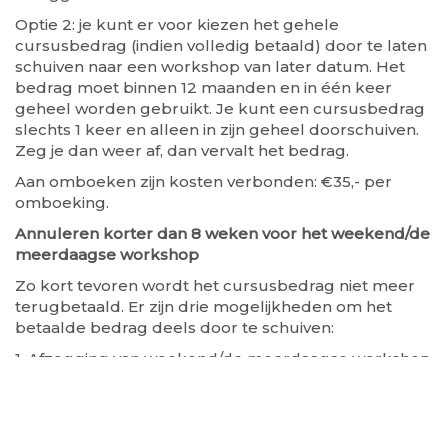
Optie 2: je kunt er voor kiezen het gehele
cursusbedrag (indien volledig betaald) door te laten
schuiven naar een workshop van later datum. Het
bedrag moet binnen 12 maanden en in één keer
geheel worden gebruikt. Je kunt een cursusbedrag
slechts 1 keer en alleen in zijn geheel doorschuiven.
Zeg je dan weer af, dan vervalt het bedrag.
Aan omboeken zijn kosten verbonden: €35,- per
omboeking.
Annuleren korter dan 8 weken voor het weekend/de
meerdaagse workshop
Zo kort tevoren wordt het cursusbedrag niet meer
terugbetaald. Er zijn drie mogelijkheden om het
betaalde bedrag deels door te schuiven:
1. Afzegging van weekend/de meerdaagse workshop
korter dan 8 weken maar meer dan 14 dagen van
tevoren
Je kunt je cursusbedrag minus het bedrag van de